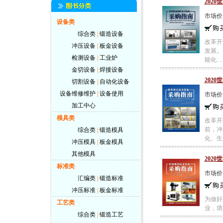
202
市场价
设备类
综合类
|
锻造设备
改革开
冲压设备
|
板金设备
发展。
检测设备
|
工业炉
能化....
金切设备
|
焊接设备
202
切割设备
|
自动化设备
设备维修维护
|
设备使用
市场价
加工中心
模具类
改革开
前，冲
综合类
|
锻造模具
化、生..
冲压模具
|
板金模具
其他模具
202
标准类
市场价
汇编类
|
锻造标准
冲压标准
|
板金标准
为做好
工艺类
业，填报
综合类
|
锻造工艺