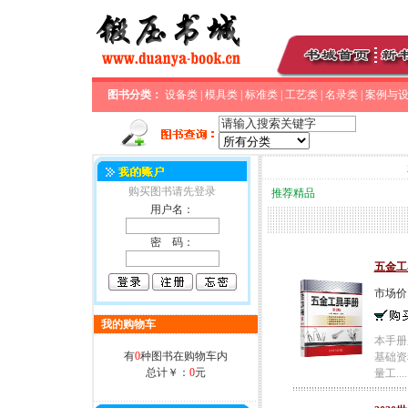
图书分类：
设备类
|
模具类
|
标准类
|
工艺类
|
名录类
|
案例与
购买图书请先登录
推荐精品
用户名：
密 码：
五金工
市场价
我的购物车
本手册
有
0
种图书在购物车内
基础资
总计￥：
0
元
量工....