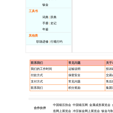
钣金
工具书
词典
|
辞典
手册
|
史记
年鉴
其他类
职场进修
|
行规行约
联系我们
常见问题
关于
我们的工作时间
运输说明
投诉
付款方式
保密安全
交易
支付方式
常见问题
售后
联系我们
积分奖励
集团
中国锻压协会
中国锻压网
金属成形展览会
合作伙伴
造网上展览会
冲压钣金网上展览会
钣金与