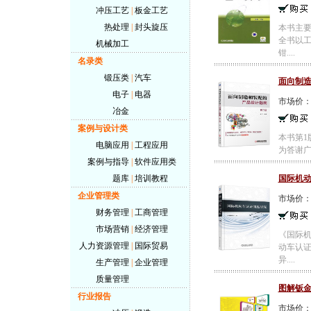
冲压工艺
|
板金工艺
热处理
|
封头旋压
本书主
全书以
机械加工
钳....
名录类
锻压类
|
汽车
面向制
电子
|
电器
市场价
冶金
案例与设计类
本书第1
电脑应用
|
工程应用
为答谢广
案例与指导
|
软件应用类
题库
|
培训教程
国际机
企业管理类
市场价
财务管理
|
工商管理
市场营销
|
经济管理
《国际
人力资源管理
|
国际贸易
动车认
异....
生产管理
|
企业管理
质量管理
图解钣
行业报告
市场价