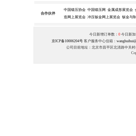
中国锻压协会
中国锻压网
金属成形展览会
合作伙伴
造网上展览会
冲压钣金网上展览会
钣金与
今日新增订单数：
0
今日新加
京ICP备10006204号
客户服务中心信箱：
wanghuihui@
公司目前地址：北京市昌平区北清路中关村生命
Co