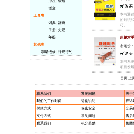
冲压
|
锻造
钣金
本书通
工具书
的知识
词典
|
辞典
巧。....
手册
|
史记
年鉴
超越对手
其他类
市场价
职场进修
|
行规行约
本书系统
项目发展
首页 上
联系我们
常见问题
关于
我们的工作时间
运输说明
投诉
付款方式
保密安全
交易
支付方式
常见问题
售后
联系我们
积分奖励
集团