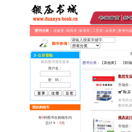
图书分类：
设备类
|
模具类
|
标准类
|
工艺类
|
名录类
|
案例与
购买图书请先登录
图书分类：
【
其他类
】 【
职场
用户名：
数控专
密 码：
市场价
本书共分
数控机床
我的购物车
有
0
种图书在购物车内
模具设计
总计￥：
0
元
市场价