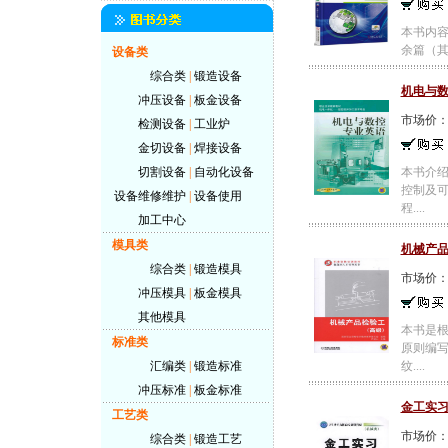
本书内容
余篇（其
设备类
综合类
|
锻造设备
机电与
冲压设备
|
板金设备
市场价
检测设备
|
工业炉
金切设备
|
焊接设备
切割设备
|
自动化设备
本书介
控制及
设备维修维护
|
设备使用
程....
加工中心
模具类
机械产
综合类
|
锻造模具
市场价
冲压模具
|
板金模具
其他模具
本书是
标准类
原则编
汇编类
|
锻造标准
纹....
冲压标准
|
板金标准
金工实
工艺类
市场价
综合类
|
锻造工艺