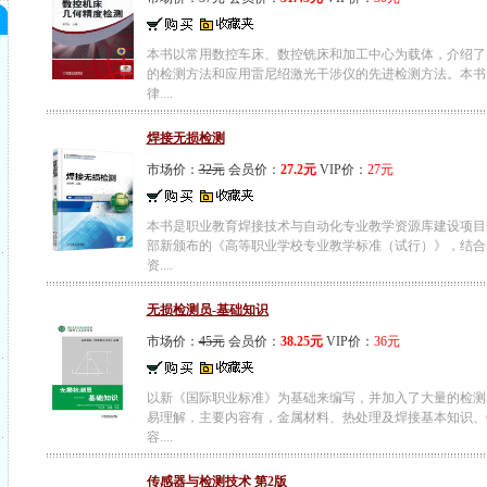
本书以常用数控车床、数控铣床和加工中心为载体，介绍了
的检测方法和应用雷尼绍激光干涉仪的先进检测方法。本书
律....
焊接无损检测
市场价：
32元
会员价：
27.2元
VIP价：
27元
本书是职业教育焊接技术与自动化专业教学资源库建设项目
部新颁布的《高等职业学校专业教学标准（试行）》，结合
资....
无损检测员-基础知识
市场价：
45元
会员价：
38.25元
VIP价：
36元
以新《国际职业标准》为基础来编写，并加入了大量的检测
易理解，主要内容有，金属材料、热处理及焊接基本知识、
容....
传感器与检测技术 第2版