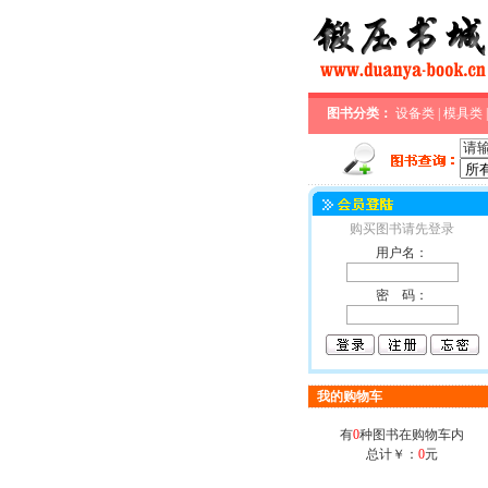
图书分类：
设备类
|
模具类
购买图书请先登录
用户名：
密 码：
我的购物车
有
0
种图书在购物车内
总计￥：
0
元