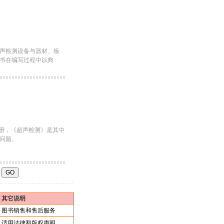
声检测设备与器材、板
书在编写过程中以典
1册，《超声检测》是其中
问题。
页
其它说明
图书销售和售后服务
适用法律和版权声明