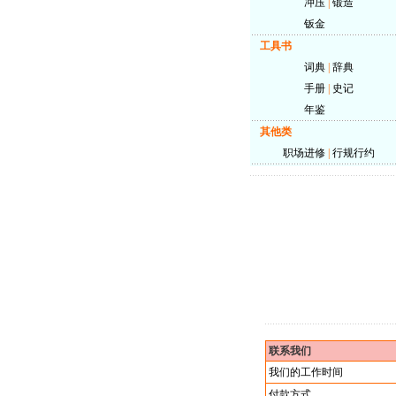
冲压
|
锻造
钣金
工具书
词典
|
辞典
手册
|
史记
年鉴
其他类
职场进修
|
行规行约
联系我们
我们的工作时间
付款方式