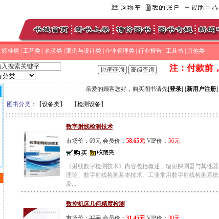
|
标准类
|
工艺类
|
名录类
|
案例与设计类
|
企业管理类
|
行业报告
|
工具书
|
其他类
|
注：付款前，请致
亲爱的顾客您好，购买图书请先
[
登录
] [
新用户注册
]
图书分类：
【
设备类
】 【
检测设备
】
数字射线检测技术
市场价：
69元
会员价：
58.65元
VIP价：
56元
《射线数字检测技术》内容包括概述、辐射探测器与其他器
理论、数字射线检测基本技术、工业常用数字射线检测系统
及....
数控机床几何精度检测
市场价：
37元
会员价：
31.45元
VIP价：
30元