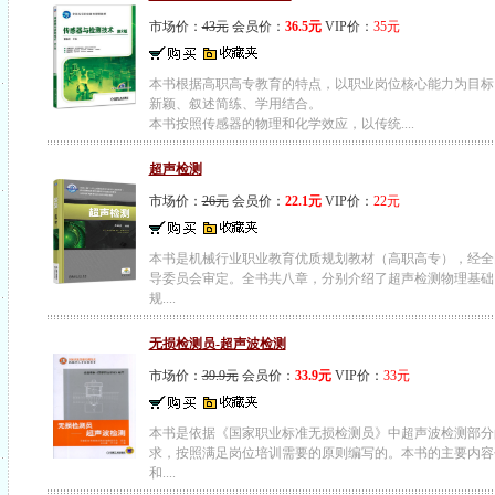
市场价：
43元
会员价：
36.5元
VIP价：
35元
本书根据高职高专教育的特点，以职业岗位核心能力为目标
新颖、叙述简练、学用结合。
本书按照传感器的物理和化学效应，以传统....
超声检测
市场价：
26元
会员价：
22.1元
VIP价：
22元
本书是机械行业职业教育优质规划教材（高职高专），经全
导委员会审定。全书共八章，分别介绍了超声检测物理基础
规....
无损检测员-超声波检测
市场价：
39.9元
会员价：
33.9元
VIP价：
33元
本书是依据《国家职业标准无损检测员》中超声波检测部分
求，按照满足岗位培训需要的原则编写的。本书的主要内容
和....