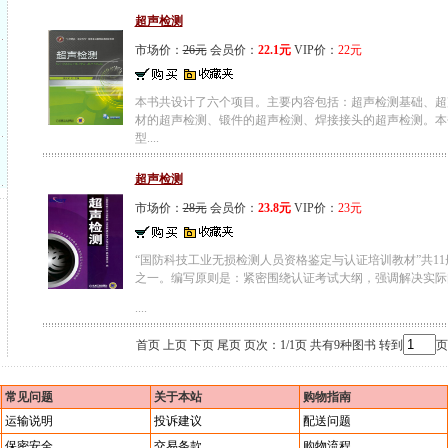
超声检测
市场价：
26元
会员价：
22.1元
VIP价：
22元
本书共设计了六个项目。主要内容包括：超声检测基础、超
材的超声检测、锻件的超声检测、焊接接头的超声检测。本
型....
超声检测
市场价：
28元
会员价：
23.8元
VIP价：
23元
“国防科技工业无损检测人员资格鉴定与认证培训教材”共1
之一。编写原则是：紧密围绕认证考试大纲，强调解决实际
....
首页 上页 下页 尾页 页次：1/1页 共有9种图书 转到
常见问题
关于本站
购物指南
运输说明
投诉建议
配送问题
保密安全
交易条款
购物流程