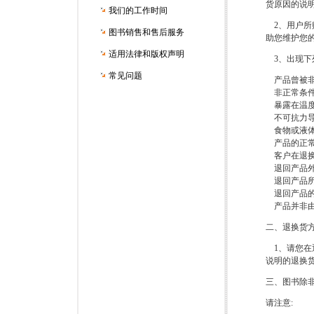
货原因的说
我们的工作时间
2、用户所
图书销售和售后服务
助您维护您
适用法律和版权声明
3、出现下
常见问题
产品曾被非
非正常条件
暴露在温度
不可抗力导
食物或液体
产品的正常
客户在退换
退回产品外
退回产品所
退回产品的
产品并非由
二、退换货
1、请您在
说明的退换
三、图书除
请注意: