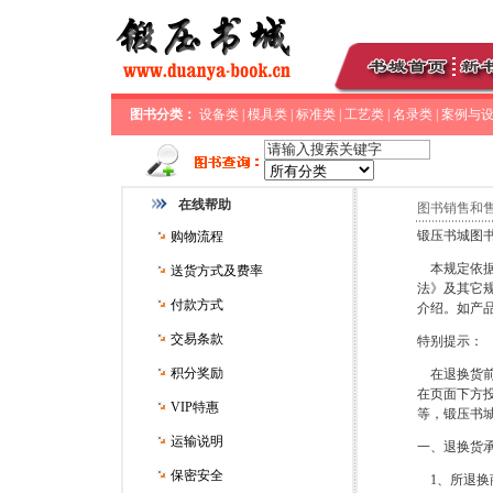
图书分类：
设备类
|
模具类
|
标准类
|
工艺类
|
名录类
|
案例与
在线帮助
图书销售和
锻压书城图
购物流程
本规定依据
送货方式及费率
法》及其它
付款方式
介绍。如产
交易条款
特别提示：
积分奖励
在退换货前，
在页面下方
VIP特惠
等，锻压书
运输说明
一、退换货
保密安全
1、所退换