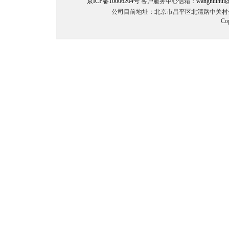
京ICP备10006204号
客户服务中心信箱：
wanghuihui@
公司目前地址：北京市昌平区北清路中关村生命
Co