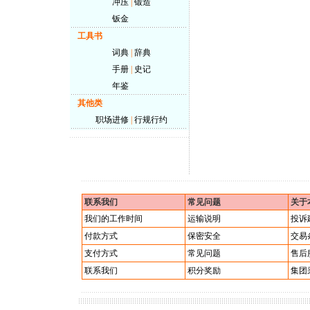
冲压
|
锻造
钣金
工具书
词典
|
辞典
手册
|
史记
年鉴
其他类
职场进修
|
行规行约
联系我们
常见问题
关于
我们的工作时间
运输说明
投诉
付款方式
保密安全
交易
支付方式
常见问题
售后
联系我们
积分奖励
集团