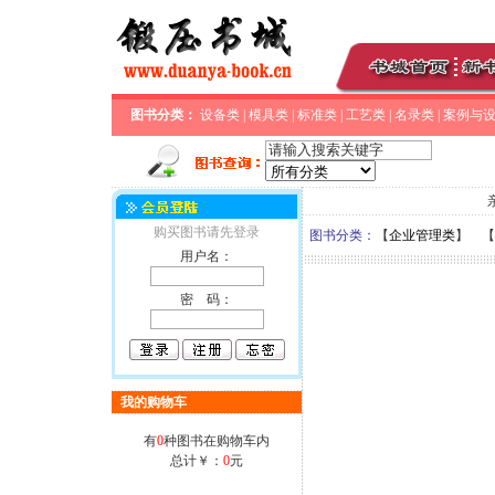
图书分类：
设备类
|
模具类
|
标准类
|
工艺类
|
名录类
|
案例与
购买图书请先登录
图书分类：
【
企业管理类
】 【
用户名：
密 码：
我的购物车
有
0
种图书在购物车内
总计￥：
0
元