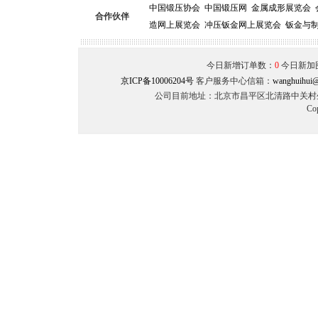
中国锻压协会
中国锻压网
金属成形展览会
合作伙伴
造网上展览会
冲压钣金网上展览会
钣金与
今日新增订单数：
0
今日新加
京ICP备10006204号
客户服务中心信箱：
wanghuihui@
公司目前地址：北京市昌平区北清路中关村生命
Co