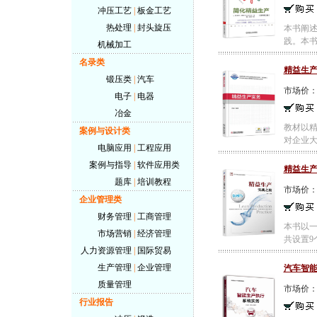
冲压工艺
|
板金工艺
热处理
|
封头旋压
本书阐
践。本书
机械加工
名录类
精益生
锻压类
|
汽车
市场价
电子
|
电器
冶金
教材以精
案例与设计类
对企业大
电脑应用
|
工程应用
案例与指导
|
软件应用类
精益生
题库
|
培训教程
市场价
企业管理类
财务管理
|
工商管理
本书以
市场营销
|
经济管理
共设置9
人力资源管理
|
国际贸易
生产管理
|
企业管理
汽车智
质量管理
市场价
行业报告