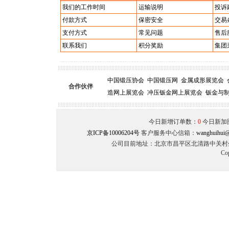
我们的工作时间
运输说明
投诉
付款方式
保密安全
交易
支付方式
常见问题
售后
联系我们
积分奖励
集团
中国锻压协会
中国锻压网
金属成形展览会
合作伙伴
造网上展览会
冲压钣金网上展览会
钣金与
今日新增订单数：
0
今日新加
京ICP备10006204号
客户服务中心信箱：
wanghuihui@
公司目前地址：北京市昌平区北清路中关村生命
Co