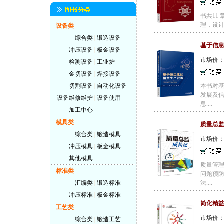
书共11
理，设计
设备类
综合类
|
锻造设备
基于信
冲压设备
|
板金设备
市场价
检测设备
|
工业炉
金切设备
|
焊接设备
切割设备
|
自动化设备
本书对
发展及
设备维修维护
|
设备使用
息....
加工中心
模具类
质量总
综合类
|
锻造模具
市场价
冲压模具
|
板金模具
其他模具
质量管
标准类
问题预
汇编类
|
锻造标准
法....
冲压标准
|
板金标准
简化精
工艺类
市场价
综合类
|
锻造工艺