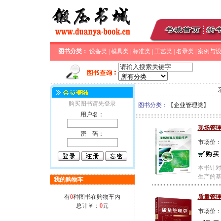
图书分类：
设备类
|
模具类
|
标准类
|
工艺类
|
名录类
|
案例与
购买图书请先登录
图书分类：
【
企业管理类
】
用户名：
现场管
密 码：
市场价
本书针对
生产的基
我的购物车
有
0
种图书在购物车内
质量管理
总计￥：
0
元
市场价