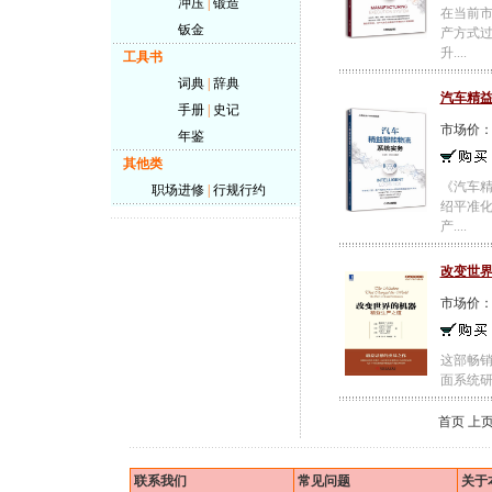
冲压
|
锻造
在当前
钣金
产方式
升....
工具书
词典
|
辞典
汽车精
手册
|
史记
市场价
年鉴
其他类
《汽车
职场进修
|
行规行约
绍平准
产....
改变世
市场价
这部畅销
面系统研
首页 上
联系我们
常见问题
关于