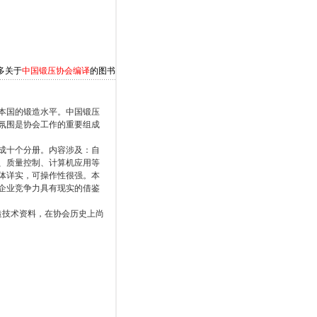
多关于
中国锻压协会编译
的图书
本国的锻造水平。中国锻压
氛围是协会工作的重要组成
成十个分册。内容涉及：自
、质量控制、计算机应用等
体详实，可操作性很强。本
企业竞争力具有现实的借鉴
造技术资料，在协会历史上尚