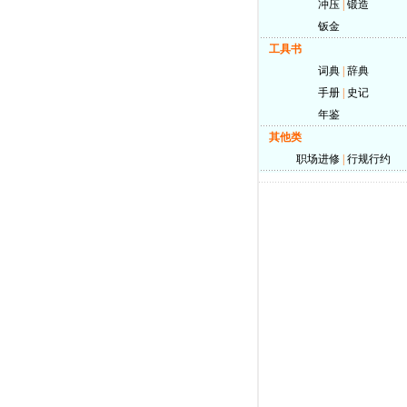
冲压
|
锻造
钣金
工具书
词典
|
辞典
手册
|
史记
年鉴
其他类
职场进修
|
行规行约