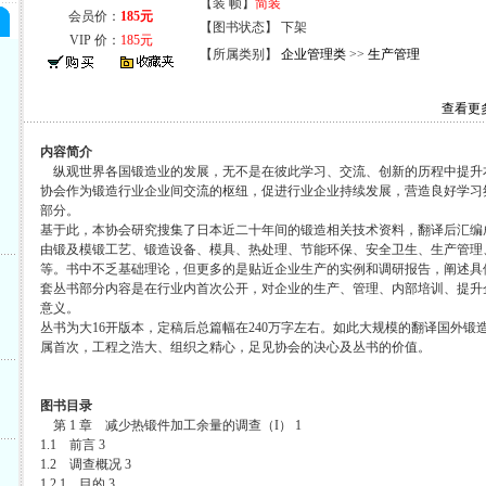
【装 帧】
简装
会员价：
185元
【图书状态】 下架
VIP 价：
185元
【所属类别】
企业管理类
>>
生产管理
查看更
内容简介
纵观世界各国锻造业的发展，无不是在彼此学习、交流、创新的历程中提升
协会作为锻造行业企业间交流的枢纽，促进行业企业持续发展，营造良好学习
部分。
基于此，本协会研究搜集了日本近二十年间的锻造相关技术资料，翻译后汇编
由锻及模锻工艺、锻造设备、模具、热处理、节能环保、安全卫生、生产管理
等。书中不乏基础理论，但更多的是贴近企业生产的实例和调研报告，阐述具
套丛书部分内容是在行业内首次公开，对企业的生产、管理、内部培训、提升
意义。
丛书为大16开版本，定稿后总篇幅在240万字左右。如此大规模的翻译国外锻
属首次，工程之浩大、组织之精心，足见协会的决心及丛书的价值。
图书目录
第 1 章 减少热锻件加工余量的调查（I） 1
1.1 前言 3
1.2 调查概况 3
1.2.1 目的 3