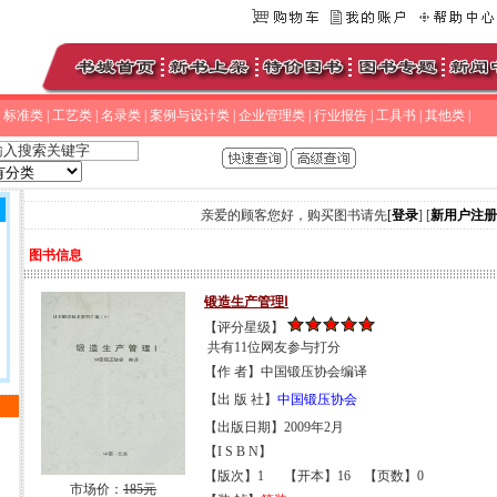
|
标准类
|
工艺类
|
名录类
|
案例与设计类
|
企业管理类
|
行业报告
|
工具书
|
其他类
|
亲爱的顾客您好，购买图书请先
[
登录
] [
新用户注册
图书信息
锻造生产管理Ⅰ
【评分星级】
共有11位网友参与打分
【作 者】中国锻压协会编译
【出 版 社】
中国锻压协会
【出版日期】2009年2月
【I S B N】
【版次】1
【开本】16
【页数】0
市场价：
185元