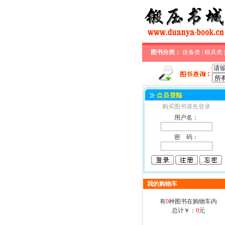
图书分类：
设备类
|
模具类
购买图书请先登录
用户名：
密 码：
我的购物车
有
0
种图书在购物车内
总计￥：
0
元