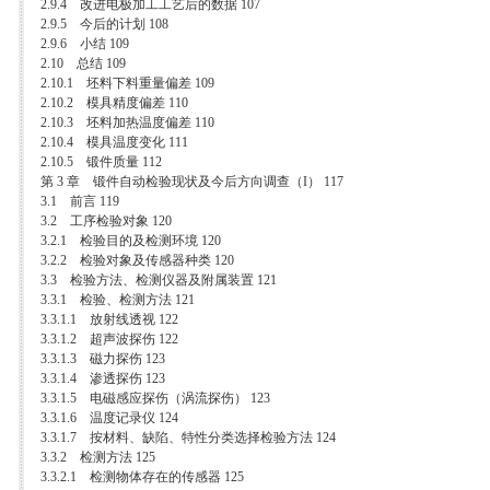
2.9.4 改进电极加工工艺后的数据 107
2.9.5 今后的计划 108
2.9.6 小结 109
2.10 总结 109
2.10.1 坯料下料重量偏差 109
2.10.2 模具精度偏差 110
2.10.3 坯料加热温度偏差 110
2.10.4 模具温度变化 111
2.10.5 锻件质量 112
第 3 章 锻件自动检验现状及今后方向调查（I） 117
3.1 前言 119
3.2 工序检验对象 120
3.2.1 检验目的及检测环境 120
3.2.2 检验对象及传感器种类 120
3.3 检验方法、检测仪器及附属装置 121
3.3.1 检验、检测方法 121
3.3.1.1 放射线透视 122
3.3.1.2 超声波探伤 122
3.3.1.3 磁力探伤 123
3.3.1.4 渗透探伤 123
3.3.1.5 电磁感应探伤（涡流探伤） 123
3.3.1.6 温度记录仪 124
3.3.1.7 按材料、缺陷、特性分类选择检验方法 124
3.3.2 检测方法 125
3.3.2.1 检测物体存在的传感器 125