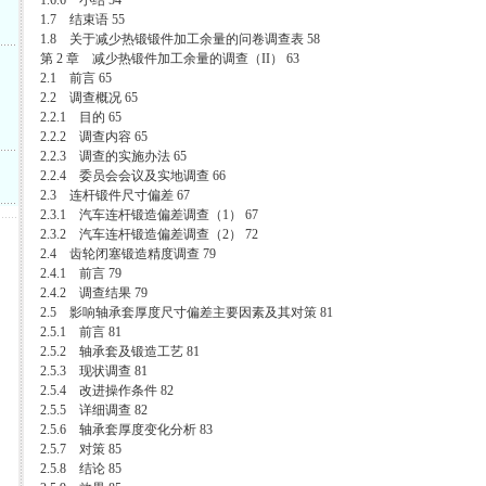
1.6.6 小结 54
1.7 结束语 55
1.8 关于减少热锻锻件加工余量的问卷调查表 58
第 2 章 减少热锻件加工余量的调查（II） 63
2.1 前言 65
2.2 调查概况 65
2.2.1 目的 65
2.2.2 调查内容 65
2.2.3 调查的实施办法 65
2.2.4 委员会会议及实地调查 66
2.3 连杆锻件尺寸偏差 67
2.3.1 汽车连杆锻造偏差调查（1） 67
2.3.2 汽车连杆锻造偏差调查（2） 72
2.4 齿轮闭塞锻造精度调查 79
2.4.1 前言 79
2.4.2 调查结果 79
2.5 影响轴承套厚度尺寸偏差主要因素及其对策 81
2.5.1 前言 81
2.5.2 轴承套及锻造工艺 81
2.5.3 现状调查 81
2.5.4 改进操作条件 82
2.5.5 详细调查 82
2.5.6 轴承套厚度变化分析 83
2.5.7 对策 85
2.5.8 结论 85