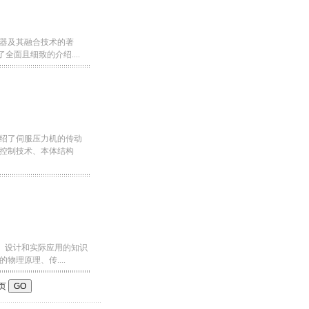
器及其融合技术的著
全面且细致的介绍....
绍了伺服压力机的传动
控制技术、本体结构
)、设计和实际应用的知识
理原理、传....
页