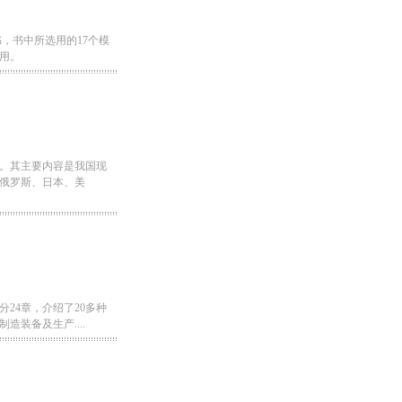
书，书中所选用的17个模
用。
。其主要内容是我国现
俄罗斯、日本、美
24章，介绍了20多种
装备及生产....