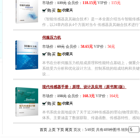
市场价：
139元
会员价：
118.15元
VIP价：
115元
《智能传感器及其融合技术》是一本全面介绍当今智能传感
作，以24章内容从4个方面对当今 传感器及其融合技术进行了
伺服压力机
市场价：
69元
会员价：
58.65元
VIP价：
56元
本书在分析伺服压力机组成原理和性能特点基础上，侧重介
系统受力分析和优化设计方法、控制系统的组成结构和关键
设....
现代传感器手册：原理、设计及应用（原书第5版）
市场价：
198元
会员价：
168.3元
VIP价：
164元
本书系统全面地提供了关于近20种传感器的理论(物理原理
体系。主要涵盖了数据获取、传递函数、传感器特性、感知的物
首页
上页
下页
尾页
页次：5/49页 共有489种图书 转到