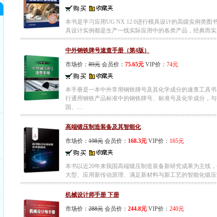
本书是学习应用UG NX 12.0进行模具设计的高级实例类图
具设计实例都是生产一线实际应用中的各类产品，经典而实
中外钢铁牌号速查手册（第4版）
市场价：
89元
会员价：
75.65元
VIP价：
74元
本手册是一本中外常用钢铁牌号及其化学成分的速查工具书
行通用钢铁产品标准中的钢铁牌号、标准号及化学成分，与
国、....
高端锻压制造装备及其智能化
市场价：
198元
会员价：
168.3元
VIP价：
165元
本书以近20年来我国高端锻压制造装备新研究成果为主线，分
大型、应用新传动原理、满足新材料与新工艺的智能化锻压制造
机械设计师手册 下册
市场价：
288元
会员价：
244.8元
VIP价：
240元