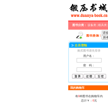
图书分类：
设备类
|
模具类
购买图书请先登录
用户名：
密 码：
我的购物车
有
0
种图书在购物车内
总计￥：
0
元