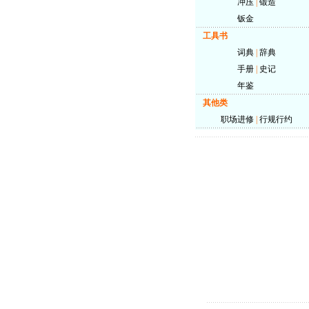
冲压
|
锻造
钣金
工具书
词典
|
辞典
手册
|
史记
年鉴
其他类
职场进修
|
行规行约