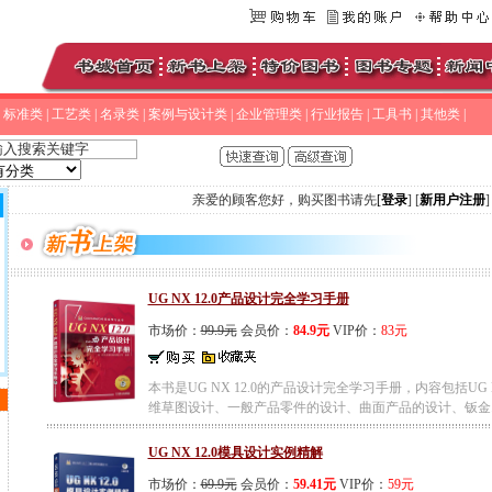
|
标准类
|
工艺类
|
名录类
|
案例与设计类
|
企业管理类
|
行业报告
|
工具书
|
其他类
|
亲爱的顾客您好，购买图书请先
[
登录
] [
新用户注册
]
UG NX 12.0产品设计完全学习手册
市场价：
99.9元
会员价：
84.9元
VIP价：
83元
本书是UG NX 12.0的产品设计完全学习手册，内容包括UG 
维草图设计、一般产品零件的设计、曲面产品的设计、钣金...
UG NX 12.0模具设计实例精解
市场价：
69.9元
会员价：
59.41元
VIP价：
59元