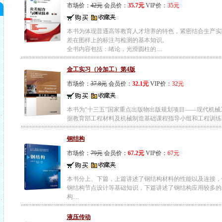
市场价：
42元
会员价：
35.7元
VIP价：
35元
本书为体现普通高等教育人才培养的特色，紧密结合生产实
差在图样上的标注与检测的基本知识。
全书内容包括：绪论，光滑圆柱的....
金工实习（冷加工）第4版
市场价：
37.8元
会员价：
32.1元
VIP价：
32元
本书为“十三五”国家重点出版物出版规划项目——现代机
据教育部工程材料及机械制造基础课程指导小组和工程训练教学
钢结构
市场价：
79元
会员价：
67.2元
VIP价：
67元
本书分上、下篇，上篇讲述了钢结构材料的性能以及连接，
钢结构节点设计等基础知识，下篇讲述了钢结构应用较多的
构....
液压传动