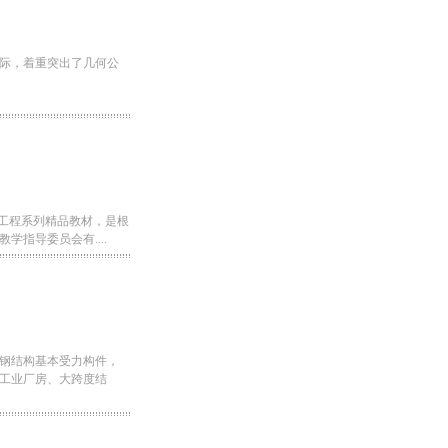
际，着重突出了几何公
械工程系列精品教材，是根
指导委员会有....
钢结构基本受力构件，
工业厂房、大跨度结