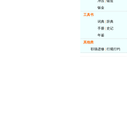
冲压
|
锻造
钣金
工具书
词典
|
辞典
手册
|
史记
年鉴
其他类
职场进修
|
行规行约