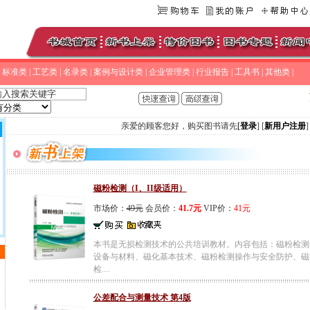
|
标准类
|
工艺类
|
名录类
|
案例与设计类
|
企业管理类
|
行业报告
|
工具书
|
其他类
|
亲爱的顾客您好，购买图书请先
[
登录
] [
新用户注册
]
磁粉检测（I、II级适用）
市场价：
49元
会员价：
41.7元
VIP价：
41元
本书是无损检测技术的公共培训教材。内容包括：磁粉检测
设备与材料、磁化基本技术、磁粉检测操作与安全防护、磁
检....
公差配合与测量技术 第4版