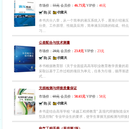
市场价：
55元
会员价：
46.75元
VIP价：
46元
本书共分八章，从一个简单的液压系统入手，逐渐介绍液压
分类、工作原理、性能及应用，简单液压回路的组成、特点
习....
公差配合与技术测量
市场价：
28元
会员价：
23.8元
VIP价：
23元
本书根据教育部《关于全面提高高等职业教育教学质量的若
采取以基于工作过程的项目为单元，任务为引领，循序渐进
式....
无损检测与焊接质量保证
市场价：
69元
会员价：
58.65元
VIP价：
58元
本书是结合高等学校 “卓越工程师教育” 及现代焊接制造业对 
型及控制” 专业毕业生的要求，使学生掌握无损检测与焊接质量.
电气工程手册（原书第2版）