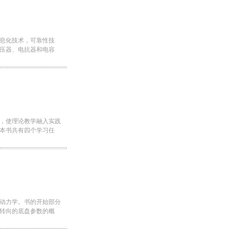
息化技术，可靠性技
压器、电抗器和电容
，使理论教学融入实践
本书共有四个学习任
动力学。书的开始部分
转向的底盘参数的概