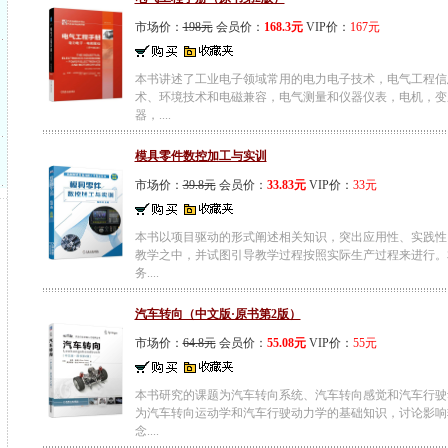
市场价：
198元
会员价：
168.3元
VIP价：
167元
本书讲述了工业电子领域常用的电力电子技术，电气工程信
术、环境技术和电磁兼容，电气测量和仪器仪表，电机，变
器，....
模具零件数控加工与实训
市场价：
39.8元
会员价：
33.83元
VIP价：
33元
本书以项目驱动的形式阐述相关知识，突出应用性、实践性
教学之中，并试图引导教学过程按照实际生产过程来进行。
务....
汽车转向（中文版·原书第2版）
市场价：
64.8元
会员价：
55.08元
VIP价：
55元
本书研究的课题为汽车转向系统、汽车转向感觉和汽车行驶
为汽车转向运动学和汽车行驶动力学的基础知识，讨论影响
念....