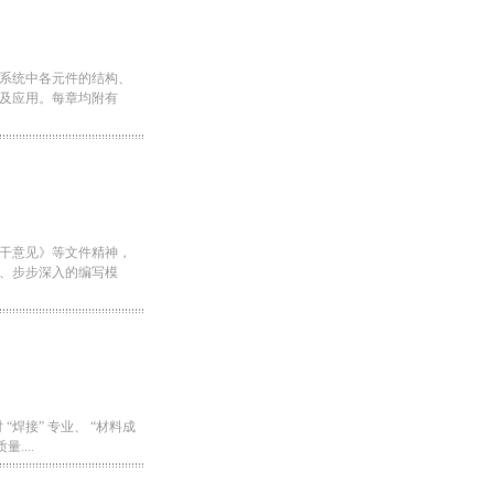
系统中各元件的结构、
及应用。每章均附有
干意见》等文件精神，
、步步深入的编写模
“焊接” 专业、 “材料成
...