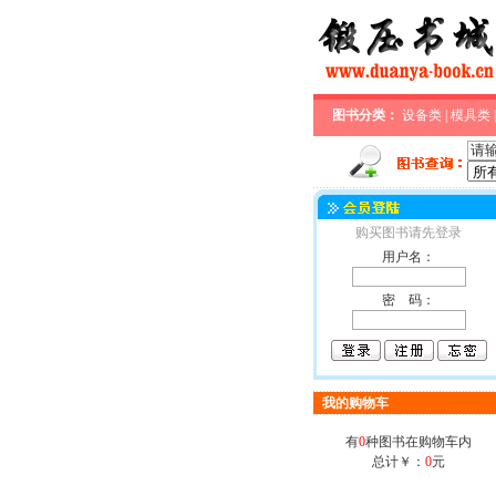
图书分类：
设备类
|
模具类
购买图书请先登录
用户名：
密 码：
我的购物车
有
0
种图书在购物车内
总计￥：
0
元