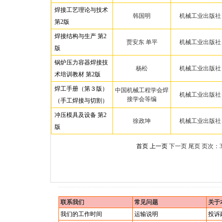
焊接工艺理论与技术
韩国明
机械工业出版社
第2版
焊接结构与生产 第2
贾安东 单平
机械工业出版社
版
锅炉压力容器焊接技
杨松
机械工业出版社
术培训教材 第2版
焊工手册（第３版）
中国机械工程学会焊
机械工业出版社
接学会等编
（手工焊接与切割）
冲压模具及设备 第2
徐政坤
机械工业出版社
版
首页
上一页
下一页 尾页
页次：
联系我们
常见问题
关于
我们的工作时间
运输说明
投诉