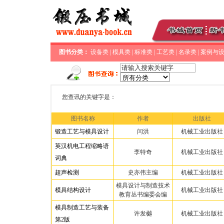
图书分类：
设备类
|
模具类
|
标准类
|
工艺类
|
名录类
|
案例与
您查讯的关键字是：
图书名称
作者
出版社
锻造工艺与模具设计
闫洪
机械工业出版社
英汉机电工程缩略语
李特奇
机械工业出版社
词典
超声检测
史亦伟主编
机械工业出版社
模具设计与制造技术
模具结构设计
机械工业出版社
教育丛书编委会编
模具制造工艺与装备
许发樾
机械工业出版社
第2版