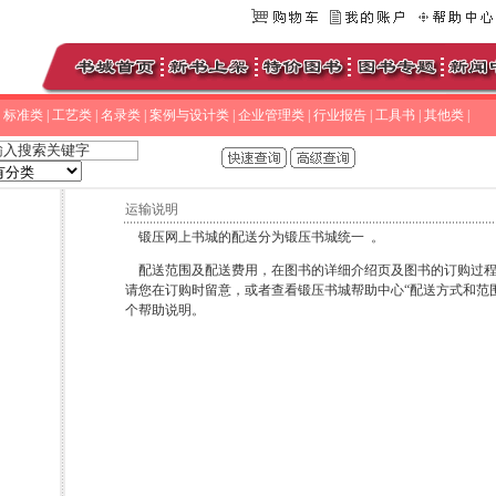
|
标准类
|
工艺类
|
名录类
|
案例与设计类
|
企业管理类
|
行业报告
|
工具书
|
其他类
|
运输说明
锻压网上书城的配送分为锻压书城统一 。
配送范围及配送费用，在图书的详细介绍页及图书的订购过程
请您在订购时留意，或者查看锻压书城帮助中心“配送方式和范围
个帮助说明。