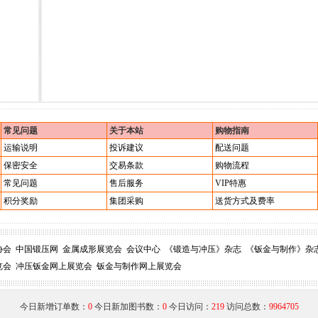
常见问题
关于本站
购物指南
运输说明
投诉建议
配送问题
保密安全
交易条款
购物流程
常见问题
售后服务
VIP特惠
积分奖励
集团采购
送货方式及费率
协会
中国锻压网
金属成形展览会
会议中心
《锻造与冲压》杂志
《钣金与制作》杂
览会
冲压钣金网上展览会
钣金与制作网上展览会
今日新增订单数：
0
今日新加图书数：
0
今日访问：
219
访问总数：
9964705